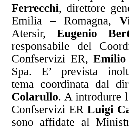
Ferrecchi
, direttore ge
Emilia – Romagna,
V
Atersir,
Eugenio Bert
responsabile del Coord
Confservizi ER,
Emilio
Spa. E’ prevista inol
tema coordinata dal dir
Colarullo
. A introdurre l
Confservizi ER
Luigi C
sono affidate al Minis