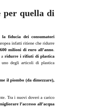
per quella di
la fiducia dei consumatori
opea infatti ritiene che ridurre
 600 milioni di euro all’anno
.
e a
ridurre i rifiuti di plastica
 uno degli articoli di plastica
ome il piombo (da dimezzare),
nte. Tra i nuovi doveri a carico
migliorare l’accesso all’
acqua