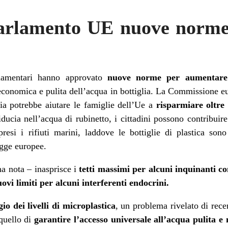
arlamento UE nuove norme 
amentari hanno approvato
nuove norme per aumentare 
 economica e pulita dell’
acqua
in bottiglia. La Commissione eur
ia potrebbe aiutare le famiglie dell’Ue a
risparmiare oltre
iducia nell’
acqua
di rubinetto, i cittadini possono contribuir
resi i rifiuti marini, laddove le bottiglie di plastica sono
agge europee.
na nota – inasprisce i
tetti massimi per alcuni inquinanti c
uovi limiti per alcuni interferenti endocrini.
io dei livelli di microplastica
, un problema rivelato di rece
quello di
garantire l’accesso universale all’
acqua
pulita e 