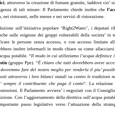
ici
, attraverso la creazione di fontane gratuite, laddove cio’ si
igenza di tali misure. Il Parlamento chiede inoltre che
l’
ac
, nei ristoranti, nelle mense e nei servizi di ristorazione.
luzione sull’iniziativa popolare ‘Right2Water’, i deputati ri
che sulle esigenze dei gruppi vulnerabili della societa’ in t
ificare le persone senza accesso, o con accesso limitato all
ebbero inoltre informarli in modo chiaro su come allacciarsi a
acqua
potabile. “
Il modo in cui utilizziamo l’
acqua
definisce i
ntin
(gruppo Ppe). “
È chiaro che tutti dovrebbero avere acc
 dovremmo fare del nostro meglio per renderla il piu’ possibil
sti attraverso i loro bilanci statali va contro le tradizioni n
e’ sempre il contribuente che paga il conto
“. La relazione 
astensioni. Il Parlamento avviera’ i negoziati con il Consigli
sizione. Con l’aggiornamento della direttiva sull’
acqua
potabi
ortante passo legislativo verso l’attuazione della strateg