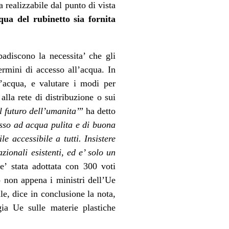
a realizzabile dal punto di vista
qua
del rubinetto sia fornita
badiscono la necessita’ che gli
ermini di accesso all’
acqua
. In
’
acqua
, e valutare i modi per
lla rete di distribuzione o sui
l futuro dell’umanita’
” ha detto
esso ad
acqua
pulita e di buona
e accessibile a tutti. Insistere
azionali esistenti, ed e’ solo un
e’ stata adottata con 300 voti
o non appena i ministri dell’Ue
le, dice in conclusione la nota,
ia Ue sulle materie plastiche