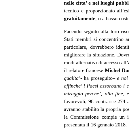
nelle citta’ e nei luoghi pubbl
tecnico e proporzionato all’es
gratuitamente
, o a basso costo
Facendo seguito alla loro riso
Stati membri si concentrino an
particolare, dovrebbero ident
migliorare la situazione. Dovr
modi alternativi di accesso all’
il relatore francese
Michel Da
qualita’-
ha proseguito
– e noi
affinche’ i Paesi assorbano i co
miraggio perche’, alla fine, 
favorevoli, 98 contrari e 274 
avranno stabilito la propria po
la Commissione compie un imp
presentata il 16 gennaio 2018.