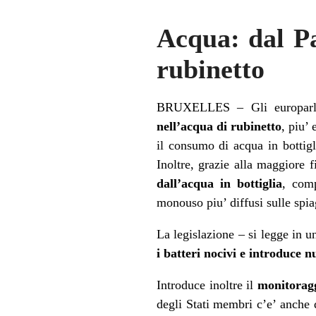
Acqua: dal P
rubinetto
BRUXELLES – Gli europarl
nell’
acqua
di rubinetto
, piu’
il consumo di
acqua
in bottigl
Inoltre, grazie alla maggiore f
dall’
acqua
in bottiglia
, comp
monouso piu’ diffusi sulle spi
La legislazione – si legge in u
i batteri nocivi e introduce n
Introduce inoltre il
monitoragg
degli Stati membri c’e’ anche 