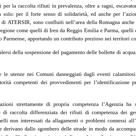
 per la raccolta rifiuti in prevalenza, oltre a ragni, escavator
n solo: per il forte senso di solidarietà, ed anche per l’az
la di ATERSIR, sono confluiti nell’area della Romagna anche 
la regione come quelli di Iren da Reggio Emilia e Parma, quel
armense, apportando un contributo prezioso nei territori col
alersi della sospensione del pagamento delle bollette di acqua,
te le utenze nei Comuni danneggiati dagli eventi calamitosi 
torità competenti dei provvedimenti per l’identificazione 
 azioni strettamente di propria competenza l’Agenzia ha so
 di raccolta differenziata dei rifiuti di competenza dei ge
lli non interessati da allagamenti o problemi connessi all
che derivano dallo sgombero delle strade in modo da accompagn