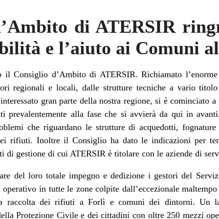
d’Ambito di ATERSIR ringr
bilità e l’aiuto ai Comuni a
o il Consiglio d’Ambito di ATERSIR. Richiamato l’enorme im
ori regionali e locali, dalle strutture tecniche a vario titol
teressato gran parte della nostra regione, si è cominciato a
ti prevalentemente alla fase che si avvierà da qui in avanti
blemi che riguardano le strutture di acquedotti, fognature e
i rifiuti. Inoltre il Consiglio ha dato le indicazioni per t
tti di gestione di cui ATERSIR è titolare con le aziende di ser
iare del loro totale impegno e dedizione i gestori del Servizi
operativo in tutte le zone colpite dall’eccezionale maltempo p
lla raccolta dei rifiuti a Forlì e comuni dei dintorni. Un 
della Protezione Civile e dei cittadini con oltre 250 mezzi opera