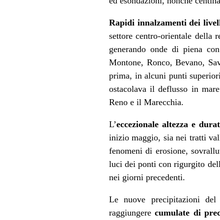
ed esondazioni, nonché centina
Rapidi innalzamenti dei livel
settore centro-orientale della 
generando onde di piena con 
Montone, Ronco, Bevano, Savio 
prima, in alcuni punti superior
ostacolava il deflusso in mare
Reno e il Marecchia.
L’
eccezionale altezza e dura
inizio maggio, sia nei tratti va
fenomeni di erosione, sovrallu
luci dei ponti con rigurgito de
nei giorni precedenti.
Le nuove precipitazioni del
raggiungere
cumulate di prec