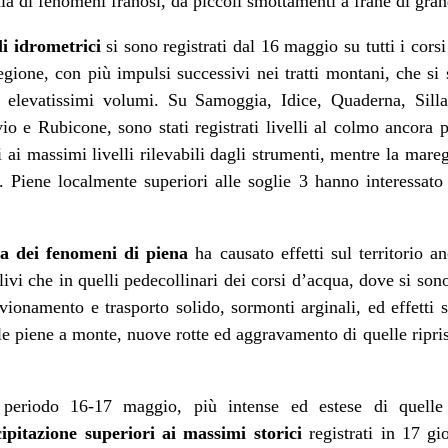
ia di fenomeni franosi, da piccoli smottamenti a frane di gra
li idrometrici
si sono registrati dal 16 maggio su tutti i cor
regione, con più impulsi successivi nei tratti montani, che si 
elevatissimi volumi. Su Samoggia, Idice, Quaderna, Sill
e Rubicone, sono stati registrati livelli al colmo ancora pi
i ai massimi livelli rilevabili dagli strumenti, mentre la mare
. Piene localmente superiori alle soglie 3 hanno interessato 
ta dei fenomeni di piena
ha causato effetti sul territorio a
llivi che in quelli pedecollinari dei corsi d’acqua, dove si son
vionamento e trasporto solido, sormonti arginali, ed effetti s
lle piene a monte, nuove rotte ed aggravamento di quelle ripris
 periodo 16-17 maggio, più intense ed estese di quelle
ipitazione superiori ai massimi storici
registrati in 17 gio