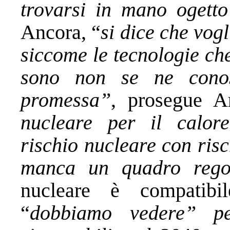
trovarsi in mano ogett
Ancora, “
si dice che vog
siccome le tecnologie che
sono non se ne conos
promessa”
, prosegue A
nucleare per il calor
rischio nucleare con ris
manca un quadro regol
nucleare è compatibi
“
dobbiamo vedere” p