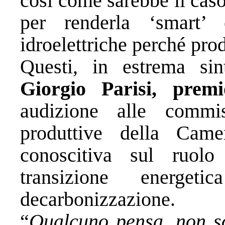
così come sarebbe il caso 
per renderla ‘smart’
idroelettriche perché pro
Questi, in estrema sin
Giorgio Parisi, prem
audizione alle commi
produttive della Camer
conoscitiva sul ruolo 
transizione energe
decarbonizzazione.
“
Qualcuno pensa, non so