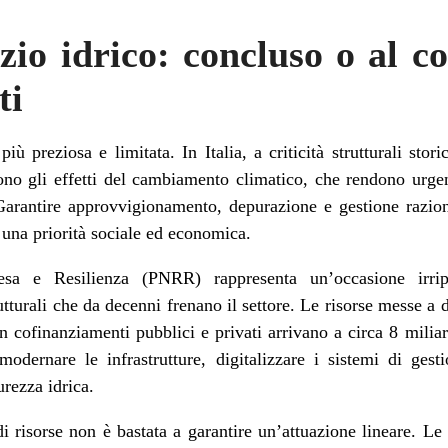
io idrico: concluso o al c
ti
ù preziosa e limitata. In Italia, a criticità strutturali sto
no gli effetti del cambiamento climatico, che rendono urgent
. Garantire approvvigionamento, depurazione e gestione razion
 una priorità sociale ed economica.
sa e Resilienza (PNRR) rappresenta un’occasione irripet
utturali che da decenni frenano il settore. Le risorse messe a 
on cofinanziamenti pubblici e privati arrivano a circa 8 milia
modernare le infrastrutture, digitalizzare i sistemi di ges
urezza idrica.
di risorse non è bastata a garantire un’attuazione lineare. L