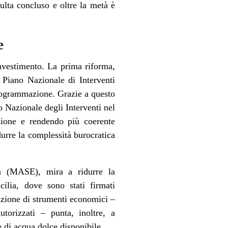
isulta concluso e oltre la metà è
e
investimento. La prima riforma,
l Piano Nazionale di Interventi
 programmazione. Grazie a questo
 Nazionale degli Interventi nel
azione e rendendo più coerente
urre la complessità burocratica
ca (MASE), mira a ridurre la
ilia, dove sono stati firmati
oduzione di strumenti economici –
torizzati – punta, inoltre, a
e di acqua dolce disponibile.