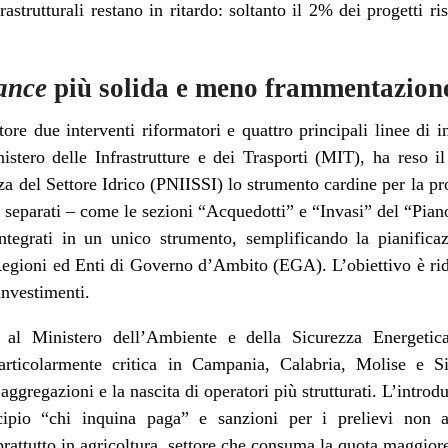
rastrutturali restano in ritardo: soltanto il 2% dei progetti r
ance
più solida e meno frammentazion
tore due interventi riformatori e quattro principali linee di 
nistero delle Infrastrutture e dei Trasporti (MIT), ha reso i
ezza del Settore Idrico (PNIISSI) lo strumento cardine per la
separati – come le sezioni “Acquedotti” e “Invasi” del “Piano
integrati in un unico strumento, semplificando la pianific
a Regioni ed Enti di Governo d’Ambito (EGA). L’obiettivo è rid
investimenti.
a al Ministero dell’Ambiente e della Sicurezza Energeti
articolarmente critica in Campania, Calabria, Molise e Sic
 aggregazioni e la nascita di operatori più strutturati. L’intr
cipio “chi inquina paga” e sanzioni per i prelievi non au
oprattutto in agricoltura, settore che consuma la quota maggior