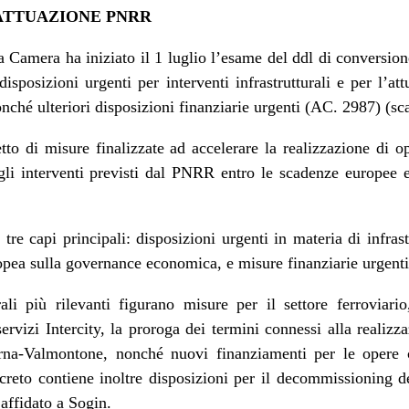
ATTUAZIONE PNRR
la Camera
ha iniziato il 1 luglio l’esame del
ddl
di conversion
disposizioni urgenti per interventi infrastrutturali e per l’a
nché ulteriori disposizioni finanziarie urgenti
(AC.
2987
) (sc
to di misure finalizzate ad accelerare la realizzazione di ope
li interventi previsti dal PNRR entro le scadenze europee e
 tre capi principali: disposizioni urgenti in materia di infras
opea sulla governance economica, e misure finanziarie urgenti
urali più rilevanti figurano misure per il settore ferroviario
ervizi Intercity, la proroga dei termini connessi alla reali
erna-Valmontone, nonché nuovi finanziamenti per le opere 
ecreto contiene inoltre disposizioni per il decommissioning 
 affidato a Sogin.