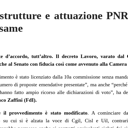
astrutture e attuazione PN
esame
te d’accordo, tutt’altro. Il decreto Lavoro, varato dal
che al Senato con fiducia così come avvenuto alla Camera 
ento è stato licenziato dalla 10a commissione senza mandat
numero di proposte emendative presentate”, ma anche “perché i
hanno fatto ampio ricorso alle dichiarazioni di voto”, ha de
o Zaffini (FdI).
 il provvedimento è stato modificato
. A cominciare dal
su cui si è alzata la voce di Cgil, Cisl e Uil, contrari