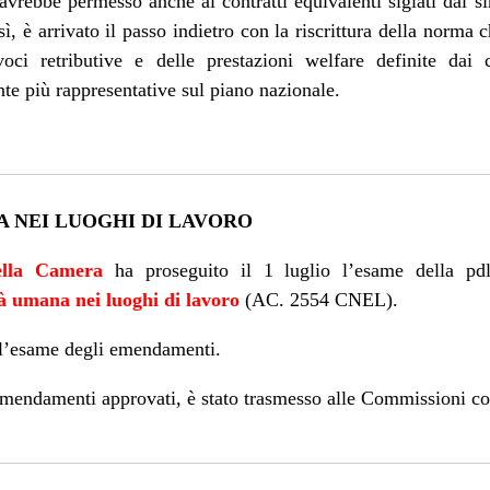
vrebbe permesso anche ai contratti equivalenti siglati dai si
ì, è arrivato il passo indietro con la riscrittura della norma c
 retributive e delle prestazioni welfare definite dai con
e più rappresentative sul piano nazionale.
A NEI LUOGHI DI LAVORO
ella Camera
ha proseguito il 1 luglio l’esame della
pd
tà umana nei luoghi di lavoro
(AC.
2554
CNEL).
l’esame degli emendamenti.
i emendamenti approvati, è stato trasmesso alle Commissioni co