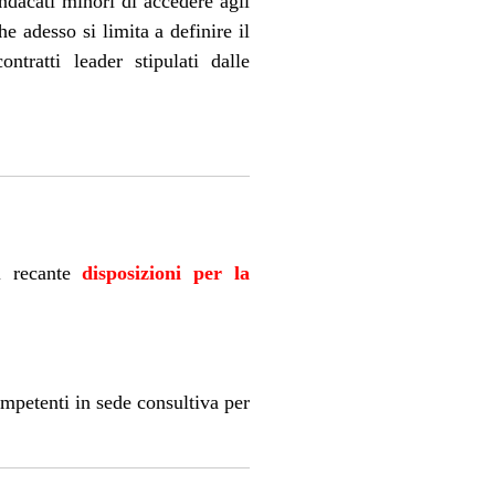
ndacati minori di accedere agli
he adesso si limita a definire il
tratti leader stipulati dalle
l
recante
disposizioni per la
mpetenti in sede consultiva per