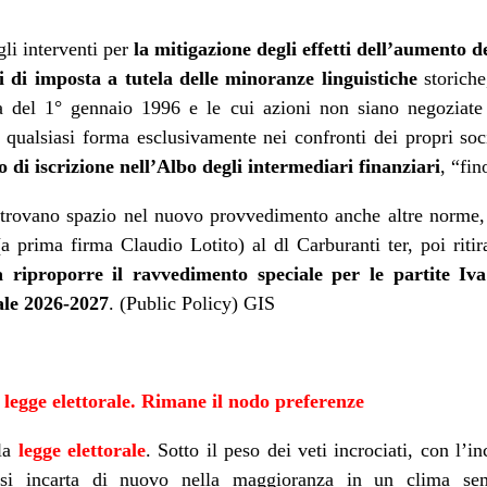
li interventi per
la mitigazione degli effetti dell’aumento de
i di imposta a tutela delle minoranze linguistiche
storiche
ta del 1° gennaio 1996 e le cui azioni non siano negoziate
 qualsiasi forma esclusivamente nei confronti dei propri soc
o di iscrizione nell’Albo degli intermediari finanziari
, “fi
trovano spazio nel nuovo provvedimento anche altre norme, 
 prima firma Claudio Lotito) al dl Carburanti ter, poi ritir
 riproporre il ravvedimento speciale per le partite Iva
ale 2026-2027
. (Public Policy) GIS
a legge elettorale. Rimane il nodo preferenze
lla
legge elettorale
. Sotto il peso dei veti incrociati, con l’i
a si incarta di nuovo nella maggioranza in un clima se