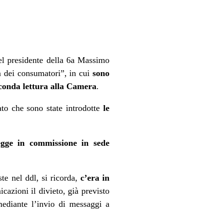
el presidente della 6a Massimo
a dei consumatori”, in cui
sono
econda lettura alla Camera
.
to che sono state introdotte
le
egge in commissione in sede
e nel ddl, si ricorda,
c’era in
icazioni il divieto, già previsto
 mediante l’invio di messaggi a