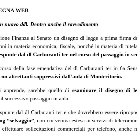
SEGNA WEB
 un nuovo ddl. Dentro anche il ravvedimento
sione Finanze al Senato un disegno di legge a prima firma d
oni in materia economica, fiscale, nonché in materia di tutel
espunte dal dl Carburanti ter nel corso del passaggio in s
 corso della fase emendativa del dl Carburanti ter in 6a Sena
con altrettanti soppressivi dall’aula di Montecitorio.
si apprende, sarebbe quello di
esaminare il disegno di l
sul successivo passaggio in aula.
spunte dal dl Carburanti ter e che dovrebbero essere ripropost
ing “selvaggio”
, con cui veniva estesa ai servizi di telecomun
i effettuare sollecitazioni commerciali per telefono, anche