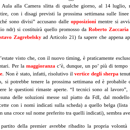
 Aula alla Camera slitta di qualche giorno, al 14 luglio, r
ire, con i disagi previsti la prossima settimana sulle linee 
rché sono divisi” accusano dalle
opposizioni
mentre si avvia
lio ndr) si costituirà quello promosso da
Roberto Zaccaria
stavo Zagrebelsky
ad Articolo 21) fa sapere che appena app
estate visto che, con il nuovo timing, è praticamente escluso
ntari. Per la
maggioranza
c’è, dunque, un po’ più di tempo p
e
. Non è stato, infatti, risolutivo il
vertice degli sherpa
tenut
o, si potrebbe tenere la prossima settimana ed è probabile 
re le questioni rimaste aperte. “I tecnici sono al lavoro”,
suna delle soluzioni messe sul piatto da
FdI
, dal modello
ette con i nomi indicati sulla scheda) a quello belga (lista 
 una croce sul nome preferito tra quelli indicati), sembra aver
l partito della premier avrebbe ribadito la propria volon