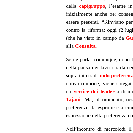
della
capigruppo
, l’esame in
inizialmente anche per consent
essere presenti. “Rinviano pe
contro la riforma: oggi (2 lug
(che ha visto in campo da
Gu
alla
Consulta
.
Se ne parla, comunque, dopo l’
della pausa dei lavori parlame
soprattutto sul
nodo preferenz
nuova riunione, viene spiegat
un
vertice dei leader
a dirime
Tajani
. Ma, al momento, nes
preferenze da esprimere a croc
espressione della preferenza con
Nell’incontro di mercoledì i