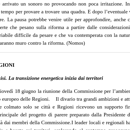
 arrivato un sonoro no provocando non poca irritazione. In
 tempo per provare a trovare una quadra. E dopo l’eventuale v
bre. La pausa potrebbe venire utile per approfondire, anche 
perte che pesano sulla riforma a partire dalle considerazio
iabile difficile da pesare e che va contemperata con la natur
aranno muro contro la riforma.
(Nomos)
GIONI
si. La transizione energetica inizia dai territori
 giovedì 18 giugno la riunione della Commissione per l’ambie
europeo delle Regioni. Il divario tra grandi ambizioni e attu
e colmato solo se città e Regioni ricevono un supporto fin
rincipale del progetto di parere preparato dalla Presidente 
ità dai membri della
Commissione.I
leader locali e regionali h