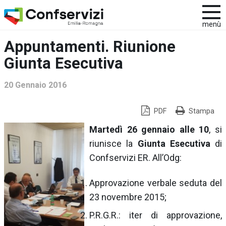
menù
Appuntamenti. Riunione
Giunta Esecutiva
20 Gennaio 2016
PDF
Stampa
Martedì 26 gennaio alle 10
, si
riunisce la
Giunta Esecutiva
di
Confservizi ER. All’Odg:
Approvazione verbale seduta del
23 novembre 2015;
P.R.G.R.: iter di approvazione,