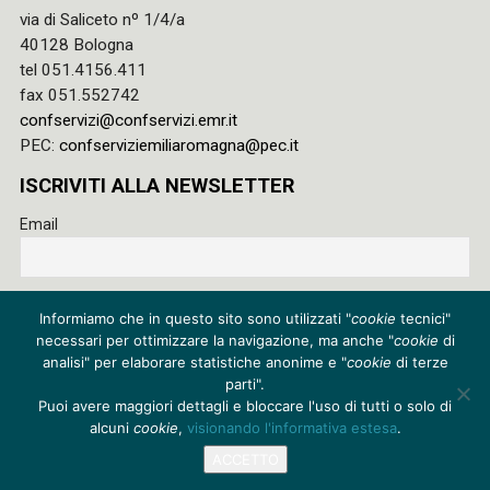
via di Saliceto nº 1/4/a
40128 Bologna
tel 051.4156.411
fax 051.552742
confservizi@confservizi.emr.it
PEC:
confserviziemiliaromagna@pec.it
ISCRIVITI ALLA NEWSLETTER
Email
Accetto le regole di riservatezza di questo sito e acconsento
Informiamo che in questo sito sono utilizzati "
cookie
tecnici"
al trattamento dei miei dati
necessari per ottimizzare la navigazione, ma anche "
cookie
di
Privacy policy
analisi" per elaborare statistiche anonime e "
cookie
di terze
parti".
Cookie policy
Puoi avere maggiori dettagli e bloccare l'uso di tutti o solo di
alcuni
cookie
,
visionando l'informativa estesa
.
Credits
ACCETTO