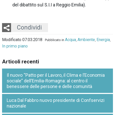
del dibattito sul S.I.I a Reggio Emilia).
Twitter
LinkedIn
Email
Whatsapp
Condividi
Modificato 07.03.2018
Acqua
Ambiente
Energia
Pubblicato in
,
,
,
In primo piano
Articoli recenti
Il nuovo “Patto per il Lavoro, il Clima e l’Economia
sociale” dell’Emilia-Romagna: al centro il
benessere delle persone e delle comunità
Luca Dal Fabbro nuovo presidente di Confservizi
nazionale