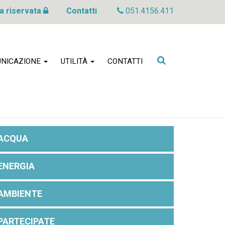
a riservata
Contatti
051.4156.411
Cerca
NICAZIONE
UTILITÀ
CONTATTI
nel
sito
ACQUA
ENERGIA
AMBIENTE
PARTECIPATE