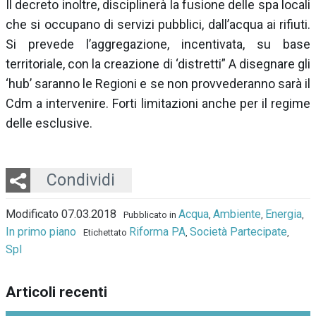
Il decreto inoltre, disciplinerà la fusione delle spa locali
che si occupano di servizi pubblici, dall’acqua ai rifiuti.
Si prevede l’aggregazione, incentivata, su base
territoriale, con la creazione di ‘distretti” A disegnare gli
‘hub’ saranno le Regioni e se non provvederanno sarà il
Cdm a intervenire. Forti limitazioni anche per il regime
delle esclusive.
Twitter
LinkedIn
Email
Whatsapp
Condividi
Modificato 07.03.2018
Acqua
Ambiente
Energia
Pubblicato in
,
,
,
In primo piano
Riforma PA
Società Partecipate
Etichettato
,
,
Spl
Articoli recenti