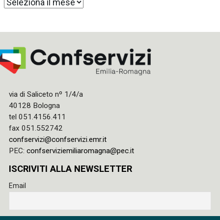
Archivi
via di Saliceto nº 1/4/a
40128 Bologna
tel 051.4156.411
fax 051.552742
confservizi@confservizi.emr.it
PEC:
confserviziemiliaromagna@pec.it
ISCRIVITI ALLA NEWSLETTER
Email