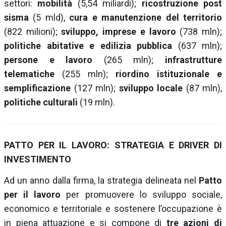
settori:
mobilità
(5,54 miliardi);
ricostruzione post
sisma
(5 mld),
cura e manutenzione del territorio
(822 milioni);
sviluppo, imprese e lavoro
(738 mln);
politiche abitative e edilizia pubblica
(637 mln);
persone e lavoro
(265 mln);
infrastrutture
telematiche
(255 mln);
riordino istituzionale e
semplificazione
(127 mln);
sviluppo locale
(87 mln),
politiche culturali
(19 mln).
PATTO PER IL LAVORO: STRATEGIA E DRIVER DI
INVESTIMENTO
Ad un anno dalla firma, la strategia delineata nel
Patto
per il lavoro
per promuovere lo sviluppo sociale,
economico e territoriale e sostenere l’occupazione è
in piena attuazione e si compone di
tre azioni di