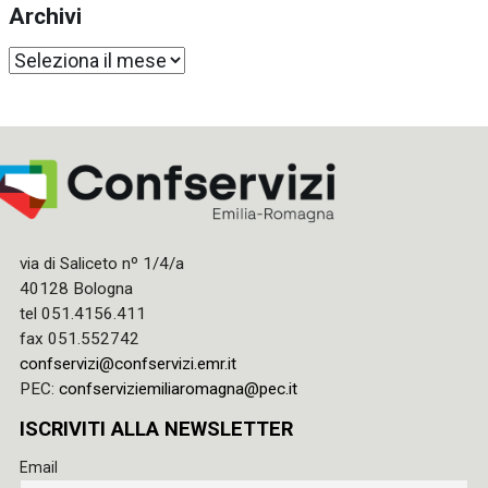
Archivi
Archivi
via di Saliceto nº 1/4/a
40128 Bologna
tel 051.4156.411
fax 051.552742
confservizi@confservizi.emr.it
PEC:
confserviziemiliaromagna@pec.it
ISCRIVITI ALLA NEWSLETTER
Email