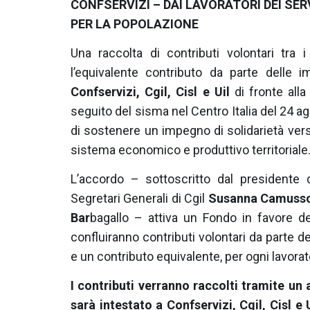
CONFSERVIZI – DAI LAVORATORI DEI SERV
PER LA POPOLAZIONE
Una raccolta di contributi volontari tra i 
l’equivalente contributo da parte delle
Confservizi, Cgil, Cisl e Uil
di fronte alla
seguito del sisma nel Centro Italia del 24
di sostenere un impegno di solidarietà verso
sistema economico e produttivo territoriale
L’accordo – sottoscritto dal presidente 
Segretari Generali di Cgil
Susanna Camuss
Bar
bagallo – attiva un Fondo in favore del
confluiranno contributi volontari da parte dei 
e un contributo equivalente, per ogni lavorat
I contributi verranno raccolti tramite u
sarà intestato a Confservizi, Cgil, Cisl e 