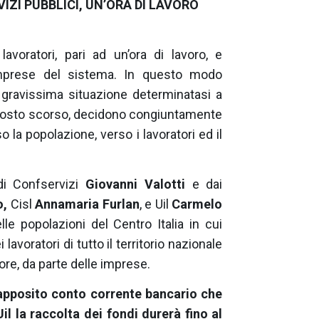
IZI PUBBLICI, UN’ORA DI LAVORO
lavoratori, pari ad un’ora di lavoro, e
 imprese del sistema. In questo modo
 gravissima situazione determinatasi a
 agosto scorso, decidono congiuntamente
 la popolazione, verso i lavoratori ed il
.
di Confservizi
Giovanni Valotti
e dai
o,
Cisl
Annamaria Furlan
, e Uil
Carmelo
le popolazioni del Centro Italia in cui
lavoratori di tutto il territorio nazionale
ore, da parte delle imprese.
n apposito conto corrente bancario che
Uil la raccolta dei fondi durerà fino al