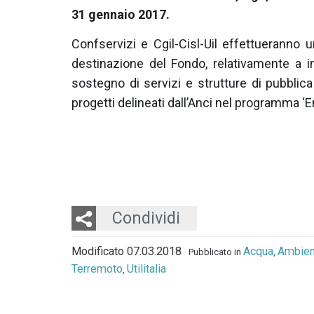
31 gennaio 2017
.
Confservizi e Cgil-Cisl-Uil effettueranno 
destinazione del Fondo, relativamente a iniz
sostegno di servizi e strutture di pubblica
progetti delineati dall’Anci nel programma ‘
Twitter
LinkedIn
Email
Condividi
Modificato 07.03.2018
Acqua
Ambien
Pubblicato in
,
Terremoto
Utilitalia
,