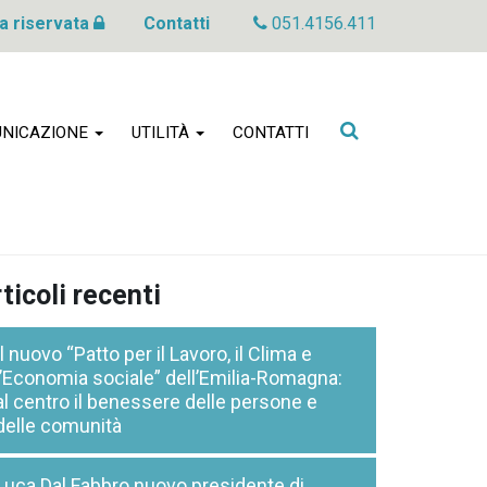
a riservata
Contatti
051.4156.411
Cerca
NICAZIONE
UTILITÀ
CONTATTI
nel
sito
ticoli recenti
Il nuovo “Patto per il Lavoro, il Clima e
l’Economia sociale” dell’Emilia-Romagna:
al centro il benessere delle persone e
delle comunità
Luca Dal Fabbro nuovo presidente di