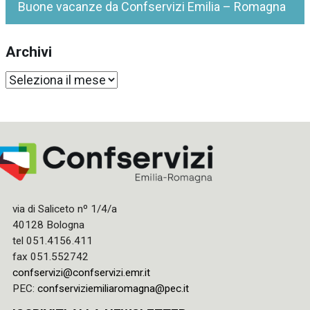
Buone vacanze da Confservizi Emilia – Romagna
Archivi
Archivi
via di Saliceto nº 1/4/a
40128 Bologna
tel 051.4156.411
fax 051.552742
confservizi@confservizi.emr.it
PEC:
confserviziemiliaromagna@pec.it