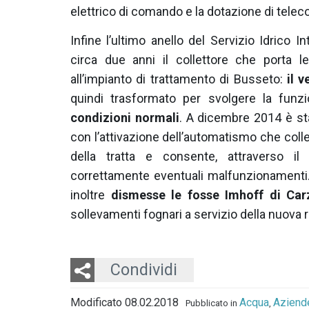
elettrico di comando e la dotazione di teleco
Infine l’ultimo anello del Servizio Idrico I
circa due anni il collettore che porta l
all’impianto di trattamento di Busseto:
il 
quindi trasformato per svolgere la funz
condizioni normali
. A dicembre 2014 è sta
con l’attivazione dell’automatismo che colle
della tratta e consente, attraverso il 
correttamente eventuali malfunzionamenti
inoltre
dismesse le fosse Imhoff di Car
sollevamenti fognari a servizio della nuova r
Twitter
LinkedIn
Email
Condividi
Modificato 08.02.2018
Acqua
Aziend
Pubblicato in
,