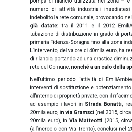
pompa di rilancio utilizzata nel zona – 
numero di attività industriali insediate
indebolito la rete comunale, provocando n
già datate
: tra il 2011 e il 2012 Emili
tubazione di distribuzione in grado di port
primaria Fidenza-Soragna fino alla zona indu
L’intervento, del valore di 40mila euro, ha 
di rilancio, portando ad una drastica diminuz
rete del Comune,
nonché a un calo della sp
Nell’ultimo periodo l’attività di EmiliAmb
interventi di sostituzione e potenziamento d
all’interno di proprietà private, con il rifacim
ad esempio i lavori in
Strada Bonatti,
rea
20mila euro,
in via Gramsci
(nel 2015, circa
20mila euro), in
Via Matteotti
(2015, circ
(all’incrocio con Via Trento), conclusi nel