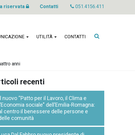
a riservata
Contatti
051.4156.411
Cerca
NICAZIONE
UTILITÀ
CONTATTI
nel
sito
attro anni
ticoli recenti
Il nuovo “Patto per il Lavoro, il Clima e
l’Economia sociale” dell’Emilia-Romagna:
al centro il benessere delle persone e
delle comunità
Luca Dal Fabbro nuovo presidente di