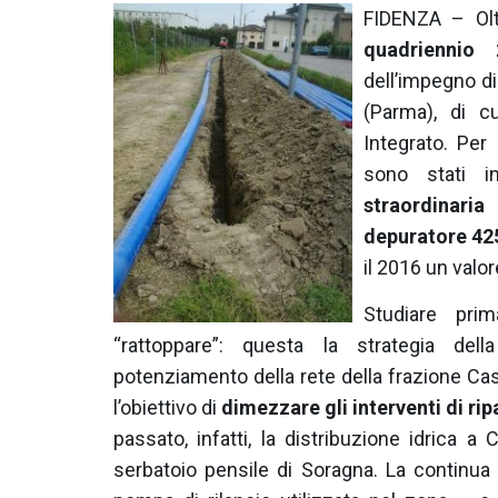
FIDENZA – Ol
quadriennio 
dell’impegno d
(Parma), di c
Integrato. Per 
sono stati i
straordinari
depuratore 42
il 2016 un valor
Studiare pri
“rattoppare”: questa la strategia dell
potenziamento della rete della frazione Cas
l’obiettivo di
dimezzare gli interventi di r
passato, infatti, la distribuzione idrica a
serbatoio pensile di Soragna. La continu