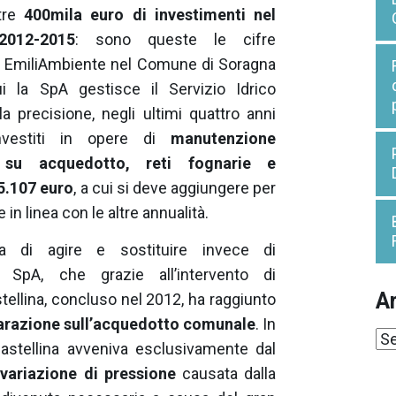
tre
400mila euro di investimenti nel
2012-2015
: sono queste le cifre
i EmiliAmbiente nel Comune di Soragna
ui la SpA gestisce il Servizio Idrico
la precisione, negli ultimi quattro anni
nvestiti in opere di
manutenzione
a su acquedotto, reti fognarie e
5.107 euro
, a cui si deve aggiungere per
e in linea con le altre annualità.
ma di agire e sostituire invece di
a SpA, che grazie all’intervento di
Ar
tellina, concluso nel 2012, ha raggiunto
iparazione sull’acquedotto comunale
. In
Ar
 Castellina avveniva esclusivamente dal
a
variazione di pressione
causata dalla