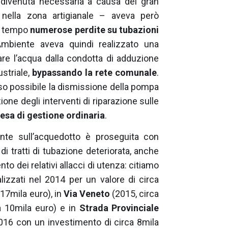
e divenuta necessaria a causa del gran
si nella zona artigianale – aveva però
el tempo
numerose perdite su tubazioni
Ambiente aveva quindi realizzato una
are l’acqua dalla condotta di adduzione
striale,
bypassando la rete comunale
.
reso possibile la dismissione della pompa
ione degli interventi di riparazione sulle
esa di gestione ordinaria
.
iente sull’acquedotto è proseguita con
i tratti di tubazione deteriorata, anche
ento dei relativi allacci di utenza: citiamo
lizzati nel 2014 per un valore di circa
 17mila euro), in
Via Veneto
(2015, circa
a 10mila euro) e in
Strada Provinciale
 2016 con un investimento di circa 8mila