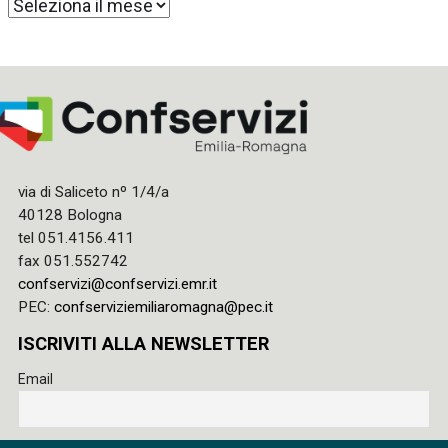
Archivi
via di Saliceto nº 1/4/a
40128 Bologna
tel 051.4156.411
fax 051.552742
confservizi@confservizi.emr.it
PEC:
confserviziemiliaromagna@pec.it
ISCRIVITI ALLA NEWSLETTER
Email