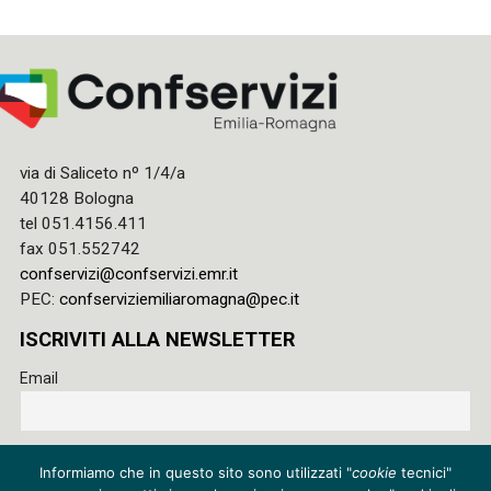
via di Saliceto nº 1/4/a
40128 Bologna
tel 051.4156.411
fax 051.552742
confservizi@confservizi.emr.it
PEC:
confserviziemiliaromagna@pec.it
ISCRIVITI ALLA NEWSLETTER
Email
Accetto le regole di riservatezza di questo sito e acconsento
Informiamo che in questo sito sono utilizzati "
cookie
tecnici"
al trattamento dei miei dati