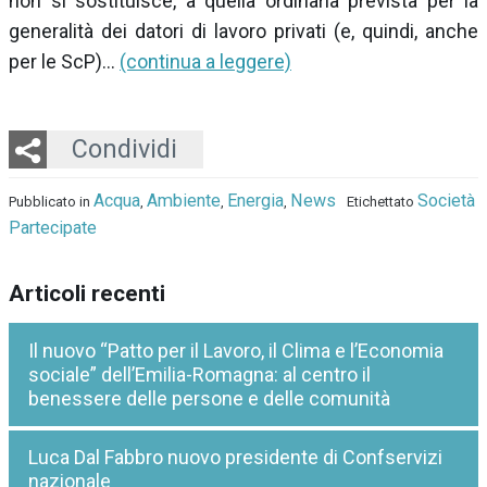
non si sostituisce, a quella ordinaria prevista per la
generalità dei datori di lavoro privati (e, quindi, anche
per le ScP)…
(continua a leggere)
Twitter
LinkedIn
Email
Whatsapp
Condividi
Acqua
Ambiente
Energia
News
Società
Pubblicato in
,
,
,
Etichettato
Partecipate
Articoli recenti
Il nuovo “Patto per il Lavoro, il Clima e l’Economia
sociale” dell’Emilia-Romagna: al centro il
benessere delle persone e delle comunità
Luca Dal Fabbro nuovo presidente di Confservizi
nazionale