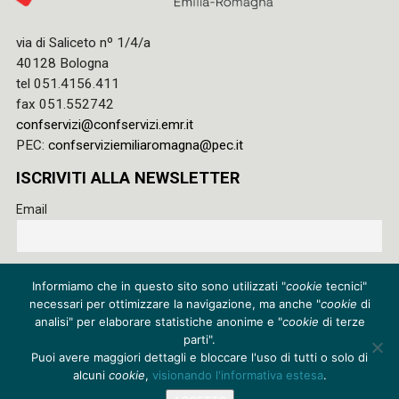
via di Saliceto nº 1/4/a
40128 Bologna
tel 051.4156.411
fax 051.552742
confservizi@confservizi.emr.it
PEC:
confserviziemiliaromagna@pec.it
ISCRIVITI ALLA NEWSLETTER
Email
Accetto le regole di riservatezza di questo sito e acconsento
Informiamo che in questo sito sono utilizzati "
cookie
tecnici"
al trattamento dei miei dati
necessari per ottimizzare la navigazione, ma anche "
cookie
di
Privacy policy
analisi" per elaborare statistiche anonime e "
cookie
di terze
parti".
Cookie policy
Puoi avere maggiori dettagli e bloccare l'uso di tutti o solo di
alcuni
cookie
,
visionando l'informativa estesa
.
Credits