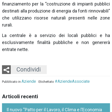
finanziamento per la “costruzione di impianti pubblici
destinati alla produzione di energia da fonti rinnovabili”
che utilizzano risorse naturali presenti nelle zone
rurali.
La centrale è a servizio dei locali pubblici e ha
esclusivamente finalità pubbliche e non genererà
entrate nette.
Twitter
LinkedIn
Email
Whatsapp
Condividi
Aziende
#AziendeAssociate
Pubblicato in
Etichettato
Articoli recenti
Il nuovo “Patto per il Lavoro, il Clima e l’Economia