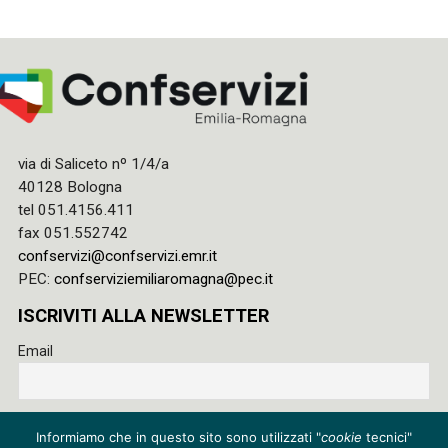
via di Saliceto nº 1/4/a
40128 Bologna
tel 051.4156.411
fax 051.552742
confservizi@confservizi.emr.it
PEC:
confserviziemiliaromagna@pec.it
ISCRIVITI ALLA NEWSLETTER
Email
Accetto le regole di riservatezza di questo sito e acconsento
Informiamo che in questo sito sono utilizzati "
cookie
tecnici"
al trattamento dei miei dati