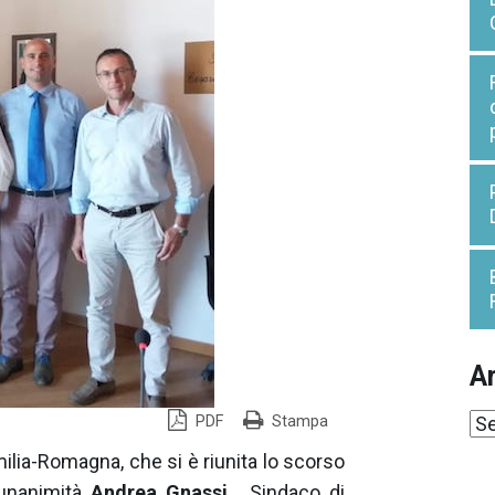
Ar
Ar
PDF
Stampa
lia-Romagna, che si è riunita lo scorso
l’unanimità
Andrea Gnassi
, Sindaco di