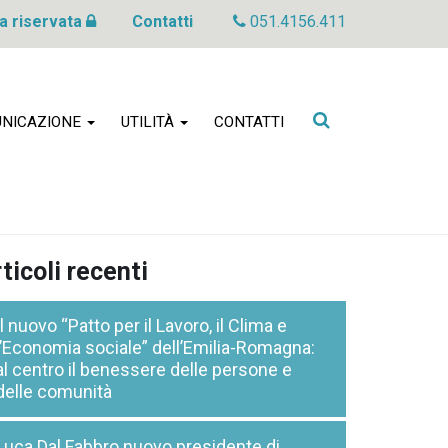
a riservata
Contatti
051.4156.411
Cerca
NICAZIONE
UTILITÀ
CONTATTI
nel
sito
ticoli recenti
Il nuovo “Patto per il Lavoro, il Clima e
l’Economia sociale” dell’Emilia-Romagna:
al centro il benessere delle persone e
delle comunità
Luca Dal Fabbro nuovo presidente di