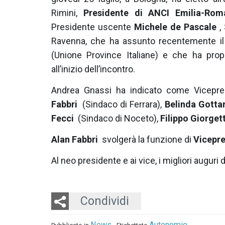
Rimini,
Presidente di ANCI Emilia-Rom
Presidente uscente
Michele de Pascale
, 
Ravenna, che ha assunto recentemente il 
(Unione Province Italiane) e che ha pro
all’inizio dell’incontro.
Andrea Gnassi ha indicato come Vicepre
Fabbri
(Sindaco di Ferrara),
Belinda Gotta
Fecci
(Sindaco di Noceto),
Filippo Giorgett
Alan Fabbri
svolgerà la funzione di
Vicepre
Al neo presidente e ai vice, i migliori auguri
Twitter
LinkedIn
Email
Condividi
News
Autonomie