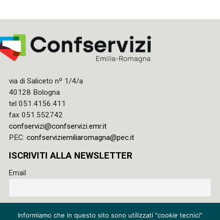
via di Saliceto nº 1/4/a
40128 Bologna
tel 051.4156.411
fax 051.552742
confservizi@confservizi.emr.it
PEC:
confserviziemiliaromagna@pec.it
ISCRIVITI ALLA NEWSLETTER
Email
Accetto le regole di riservatezza di questo sito e acconsento
Informiamo che in questo sito sono utilizzati "
cookie
tecnici"
al trattamento dei miei dati