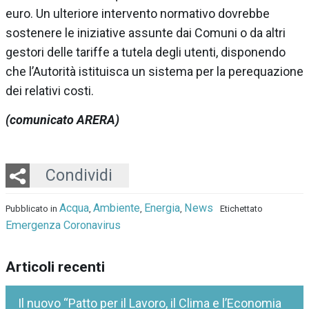
euro.
Un ulteriore intervento normativo dovrebbe
sostenere le iniziative assunte dai Comuni o da altri
gestori delle tariffe a tutela degli utenti, disponendo
che l’Autorità istituisca un sistema per la perequazione
dei relativi costi.
(comunicato ARERA)
Twitter
LinkedIn
Email
Whatsapp
Condividi
Acqua
Ambiente
Energia
News
Pubblicato in
,
,
,
Etichettato
Emergenza Coronavirus
Articoli recenti
Il nuovo “Patto per il Lavoro, il Clima e l’Economia