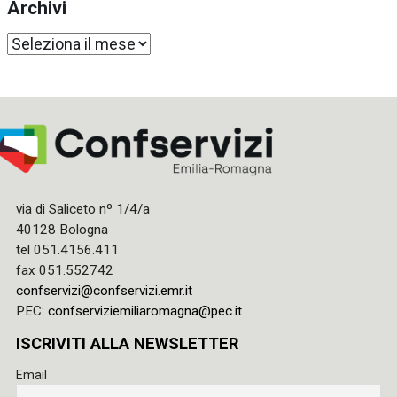
Archivi
Archivi
via di Saliceto nº 1/4/a
40128 Bologna
tel 051.4156.411
fax 051.552742
confservizi@confservizi.emr.it
PEC:
confserviziemiliaromagna@pec.it
ISCRIVITI ALLA NEWSLETTER
Email