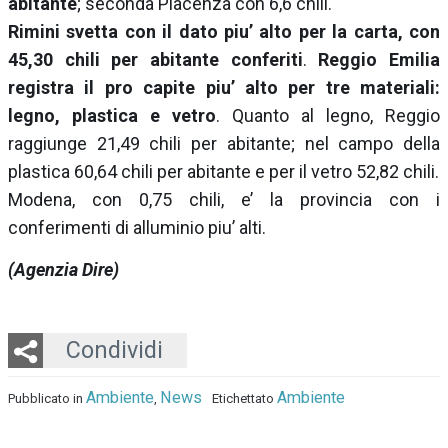
abitante
; seconda Piacenza con 6,6 chili.
Rimini svetta con il dato piu’ alto per la carta, con
45,30 chili per abitante conferiti
.
Reggio Emilia
registra il pro capite piu’ alto per tre materiali:
legno, plastica e vetro
. Quanto al legno, Reggio
raggiunge 21,49 chili per abitante; nel campo della
plastica 60,64 chili per abitante e per il vetro 52,82 chili.
Modena, con 0,75 chili, e’ la provincia con i
conferimenti di alluminio piu’ alti.
(Agenzia Dire)
Twitter
LinkedIn
Email
Whatsapp
Condividi
Ambiente
News
Ambiente
Pubblicato in
,
Etichettato