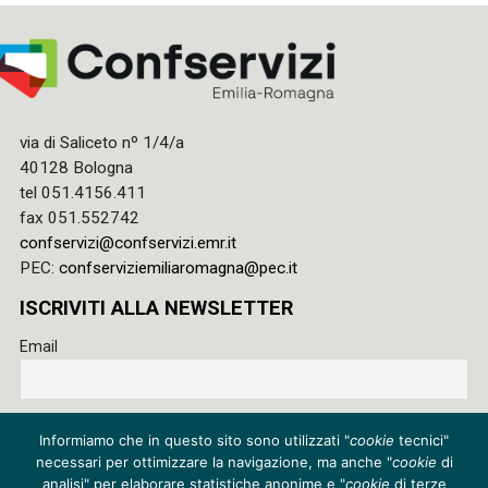
via di Saliceto nº 1/4/a
40128 Bologna
tel 051.4156.411
fax 051.552742
confservizi@confservizi.emr.it
PEC:
confserviziemiliaromagna@pec.it
ISCRIVITI ALLA NEWSLETTER
Email
Accetto le regole di riservatezza di questo sito e acconsento
Informiamo che in questo sito sono utilizzati "
cookie
tecnici"
al trattamento dei miei dati
necessari per ottimizzare la navigazione, ma anche "
cookie
di
Privacy policy
analisi" per elaborare statistiche anonime e "
cookie
di terze