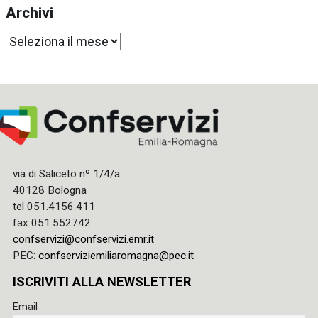
Archivi
Archivi
via di Saliceto nº 1/4/a
40128 Bologna
tel 051.4156.411
fax 051.552742
confservizi@confservizi.emr.it
PEC:
confserviziemiliaromagna@pec.it
ISCRIVITI ALLA NEWSLETTER
Email