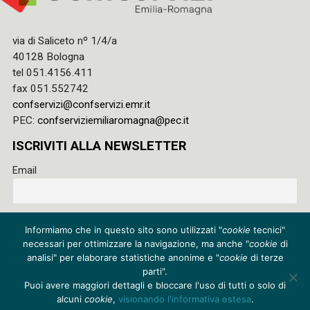
via di Saliceto nº 1/4/a
40128 Bologna
tel 051.4156.411
fax 051.552742
confservizi@confservizi.emr.it
PEC:
confserviziemiliaromagna@pec.it
ISCRIVITI ALLA NEWSLETTER
Email
Accetto le regole di riservatezza di questo sito e acconsento
Informiamo che in questo sito sono utilizzati "
cookie
tecnici"
al trattamento dei miei dati
necessari per ottimizzare la navigazione, ma anche "
cookie
di
Privacy policy
analisi" per elaborare statistiche anonime e "
cookie
di terze
parti".
Cookie policy
Puoi avere maggiori dettagli e bloccare l'uso di tutti o solo di
alcuni
cookie
,
visionando l'informativa estesa
.
Credits