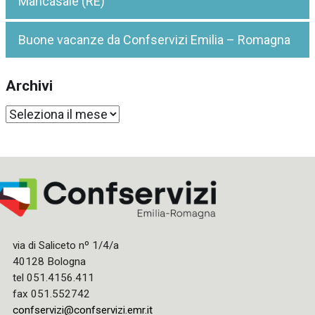
Mancasale (RE)
Buone vacanze da Confservizi Emilia – Romagna
Archivi
Archivi
via di Saliceto nº 1/4/a
40128 Bologna
tel 051.4156.411
fax 051.552742
confservizi@confservizi.emr.it