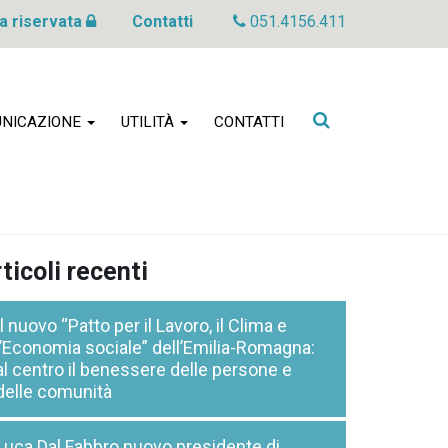
a riservata
Contatti
051.4156.411
Cerca
NICAZIONE
UTILITÀ
CONTATTI
nel
sito
ticoli recenti
Il nuovo “Patto per il Lavoro, il Clima e
l’Economia sociale” dell’Emilia-Romagna:
al centro il benessere delle persone e
delle comunità
Luca Dal Fabbro nuovo presidente di