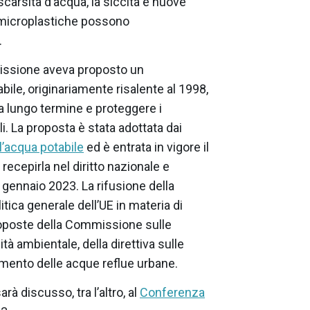
arsità d’acqua, la siccità e nuove
 microplastiche possono
.
missione aveva proposto un
bile, originariamente risalente al 1998,
 a lungo termine e proteggere i
i. La proposta è stata adottata dai
ll’acqua potabile
ed è entrata in vigore il
ecepirla nel diritto nazionale e
 gennaio 2023. La rifusione della
litica generale dell’UE in materia di
roposte della Commissione sulle
ità ambientale, della direttiva sulle
tamento delle acque reflue urbane.
rà discusso, tra l’altro, al
Conferenza