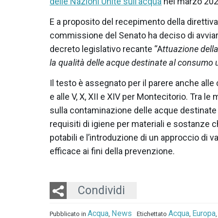
delle Nazioni Unite sull’acqua
nel marzo 202
E a proposito del recepimento della direttiv
commissione del Senato ha deciso di avviare
decreto legislativo recante “A
ttuazione dell
la qualità delle acque destinate al consum
Il testo è assegnato per il parere anche al
e alle V, X, XII e XIV per Montecitorio.
Tra le 
sulla contaminazione delle acque destinate
requisiti di igiene per materiali e sostanze 
potabili e l’introduzione di un approccio di v
efficace ai fini della prevenzione.
Twitter
LinkedIn
Email
Condividi
Acqua
News
Acqua
Europa
Pubblicato in
,
Etichettato
,