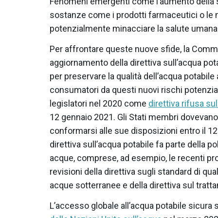
Fenomeni emergenti come l’aumento della sc
sostanze come i prodotti farmaceutici o le
potenzialmente minacciare la salute umana
Per affrontare queste nuove sfide, la Com
aggiornamento della direttiva sull’acqua pota
per preservare la qualità dell’acqua potabile
consumatori da questi nuovi rischi potenzial
legislatori nel 2020 come
direttiva rifusa su
12 gennaio 2021. Gli Stati membri dovevano r
conformarsi alle sue disposizioni entro il 12
direttiva sull’acqua potabile fa parte della po
acque, comprese, ad esempio, le recenti p
revisioni della direttiva sugli standard di qual
acque sotterranee e della direttiva sul trat
L’accesso globale all’acqua potabile sicura sa