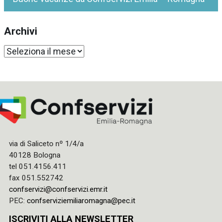
Archivi
Archivi
via di Saliceto nº 1/4/a
40128 Bologna
tel 051.4156.411
fax 051.552742
confservizi@confservizi.emr.it
PEC:
confserviziemiliaromagna@pec.it
ISCRIVITI ALLA NEWSLETTER