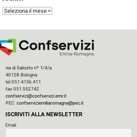
Archivi
via di Saliceto nº 1/4/a
40128 Bologna
tel 051.4156.411
fax 051.552742
confservizi@confservizi.emr.it
PEC:
confserviziemiliaromagna@pec.it
ISCRIVITI ALLA NEWSLETTER
Email