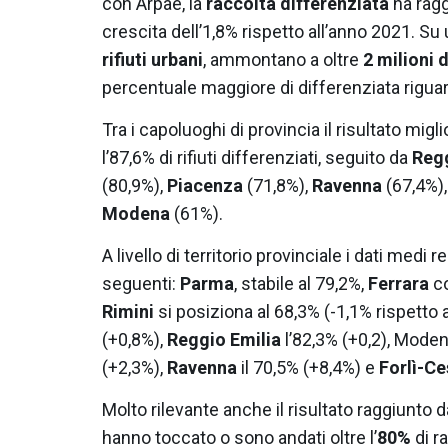
con Arpae, la
raccolta differenziata
ha ragg
crescita dell’1,8% rispetto all’anno 2021. Su 
rifiuti urbani
, ammontano a oltre
2 milioni d
percentuale maggiore di differenziata riguar
Tra i capoluoghi di provincia il risultato mig
l’87,6% di rifiuti differenziati, seguito da
Regg
(80,9%),
Piacenza
(71,8%),
Ravenna
(67,4%)
Modena
(61%).
A livello di territorio provinciale i dati medi 
seguenti:
Parma
, stabile al 79,2%,
Ferrara
c
Rimini
si posiziona al 68,3% (-1,1% rispetto 
(+0,8%),
Reggio Emilia
l’82,3% (+0,2), Moden
(+2,3%),
Ravenna
il 70,5% (+8,4%) e
Forlì-C
Molto rilevante anche il risultato raggiunto 
hanno toccato o sono andati oltre l’
80%
di r