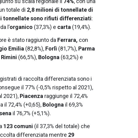
iunto su scala regionale il
74%
, con una
un totale di
2,8 milioni di tonnellate di
i tonnellate sono rifiuti differenziati
:
da l’
organico
(37,3%) e
carta
(19,4%).
liore è stato raggiunto da
Ferrara,
con
io Emilia
(82,8%),
Forlì
(81,7%),
Parma
,
Rimini
(66,5%),
Bologna
(63,2%) e
registrati di raccolta differenziata sono i
onsegue il 77% (-0,5% rispetto al 2021),
al 2021),
Piacenza
raggiunge il 72,4%
a il 72,4% (+0,65),
Bologna
il 69,3%
esena
il 76,7% (+5,1%).
da
123 comuni
(il 37,3% del totale) che
accolta differenziata mentre
29