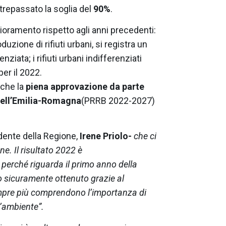
ltrepassato la soglia del
90%
.
ioramento rispetto agli anni precedenti:
uzione di rifiuti urbani, si registra un
ziata; i rifiuti urbani indifferenziati
per il 2022.
nche la
piena approvazione da parte
ell’Emilia-Romagna
(PRRB 2022-2027)
dente della Regione,
Irene Priolo-
che ci
e. Il risultato 2022 è
erché riguarda il primo anno della
o sicuramente ottenuto grazie al
sempre più comprendono l’importanza di
’ambiente”.