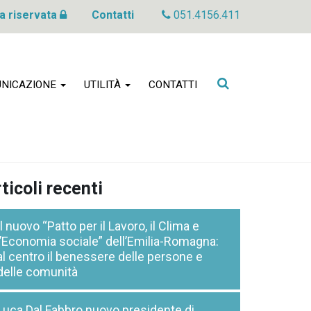
a riservata
Contatti
051.4156.411
Cerca
NICAZIONE
UTILITÀ
CONTATTI
nel
sito
ticoli recenti
Il nuovo “Patto per il Lavoro, il Clima e
l’Economia sociale” dell’Emilia-Romagna:
al centro il benessere delle persone e
delle comunità
Luca Dal Fabbro nuovo presidente di