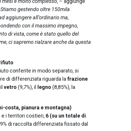
imi mesi è molto complesso
, – aggiunge
i. Stiamo gestendo oltre 150mila
 ad aggiungere all’ordinario ma,
rispondendo con il massimo impegno,
to di vista, come è stato quello del
eme, ci sapremo rialzare anche da questa
ifiuto
fiuto conferite in modo separato, si
e di differenziata riguarda la
frazione
il
vetro
(9,7%), il
legno
(8,85%), la
ghi-costa, pianura e montagna)
 i territori costieri,
6 (su un totale di
9% di raccolta differenziata fissato dal