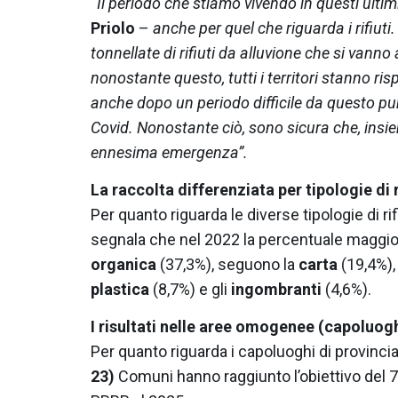
“
Il periodo che stiamo vivendo in questi ult
Priolo
–
anche per quel che riguarda i rifiut
tonnellate di rifiuti da alluvione che si vanno
nonostante questo, tutti i territori stanno 
anche dopo un periodo difficile da questo pun
Covid. Nonostante ciò, sono sicura che, insi
ennesima emergenza”.
La raccolta differenziata per tipologie di r
Per quanto riguarda le diverse tipologie di ri
segnala che nel 2022 la percentuale maggior
organica
(37,3%), seguono la
carta
(19,4%), 
plastica
(8,7%) e gli
ingombranti
(4,6%).
I risultati nelle aree omogenee (capoluo
Per quanto riguarda i capoluoghi di provincia e
23)
Comuni hanno raggiunto l’obiettivo del 7