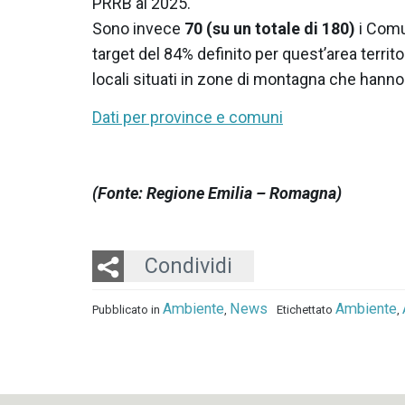
PRRB al 2025.
Sono invece
70
(su un totale di 180)
i Comu
target del 84% definito per quest’area territo
locali situati in zone di montagna che hanno 
Dati per province e comuni
(Fonte: Regione Emilia – Romagna)
Twitter
LinkedIn
Email
Condividi
Ambiente
News
Ambiente
Pubblicato in
,
Etichettato
,