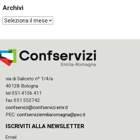
Archivi
Archivi
via di Saliceto nº 1/4/a
40128 Bologna
tel 051.4156.411
fax 051.552742
confservizi@confservizi.emr.it
PEC:
confserviziemiliaromagna@pec.it
ISCRIVITI ALLA NEWSLETTER
Email