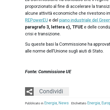
proporzionato al fine di accelerare la transi
alcune attività economiche che rivestono im
REPowerEU
e del
piano industriale del Gree
paragrafo 3, lettera c), TFUE
e delle condiz
crisi e transizione.
Su queste basi la Commissione ha approvato
alle norme dell’Unione sugli aiuti di Stato.
Fonte: Commissione UE
Twitter
LinkedIn
Email
Condividi
Energia
News
Energia
Euro
Pubblicato in
,
Etichettato
,