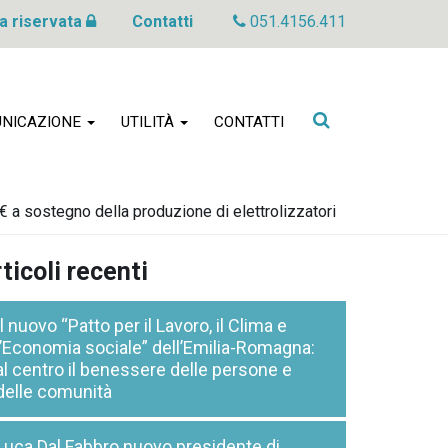
a riservata
Contatti
051.4156.411
Cerca
NICAZIONE
UTILITÀ
CONTATTI
nel
sito
€ a sostegno della produzione di elettrolizzatori
ticoli recenti
Il nuovo “Patto per il Lavoro, il Clima e
l’Economia sociale” dell’Emilia-Romagna:
al centro il benessere delle persone e
delle comunità
Luca Dal Fabbro nuovo presidente di