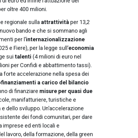
 di euro ed infine l’attuazione del
er oltre 400 milioni.
ge regionale sulla
attrattività
per 13,2
un nuovo bando e che si sommano agli
menti per l’
internazionalizzazione
25 e Fiere), per la legge sull’
economia
gge sui
talenti
(4 milioni di euro nel
lioni per Confidi e abbattimento tassi).
la forte accelerazione nella spesa dei
finanziamenti a carico del bilancio
nno di finanziare
misure per quasi due
ole, manifatturiere, turistiche e
a e dello sviluppo. Un’accelerazione
nsistente dei fondi comunitari, per dare
 imprese ed enti locali e
el lavoro, della formazione, della green