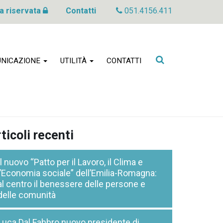
a riservata
Contatti
051.4156.411
Cerca
NICAZIONE
UTILITÀ
CONTATTI
nel
sito
ticoli recenti
Il nuovo “Patto per il Lavoro, il Clima e
l’Economia sociale” dell’Emilia-Romagna:
al centro il benessere delle persone e
delle comunità
Luca Dal Fabbro nuovo presidente di