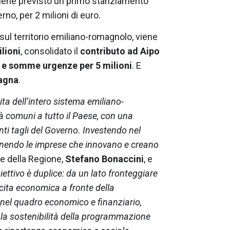
iene previsto un primo stanziamento
rno, per 2 milioni di euro.
sul territorio emiliano-romagnolo, viene
lioni
, consolidato il
contributo ad Aipo
 e somme urgenze per 5 milioni
. E
tagna
.
a dell’intero sistema emiliano-
à comuni a tutto il Paese, con una
ti tagli del Governo. Investendo nel
stenendo le imprese che innovano e creano
e della Regione,
Stefano Bonaccini
, e
iettivo è duplice: da un lato fronteggiare
scita economica a fronte della
 nel quadro economico e finanziario,
e la sostenibilità della programmazione