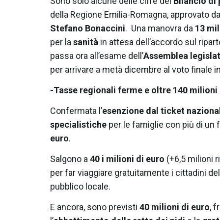
Sono solo alcune delle cifre del
Bilancio di
della Regione Emilia-Romagna, approvato da
Stefano Bonaccini
. Una manovra da
13 mil
per la
sanità
in attesa dell’accordo sul ripar
passa ora all’esame dell’
Assemblea legislat
per arrivare a metà dicembre al voto finale in
-Tasse regionali ferme e oltre 140 milioni d
Confermata l’
esenzione dal ticket nazional
specialistiche
per le famiglie con più di un 
euro
.
Salgono a
40 i milioni di euro
(+6,5 milioni r
per far viaggiare gratuitamente i cittadini d
pubblico locale.
E ancora, sono previsti
40 milioni di euro
, 