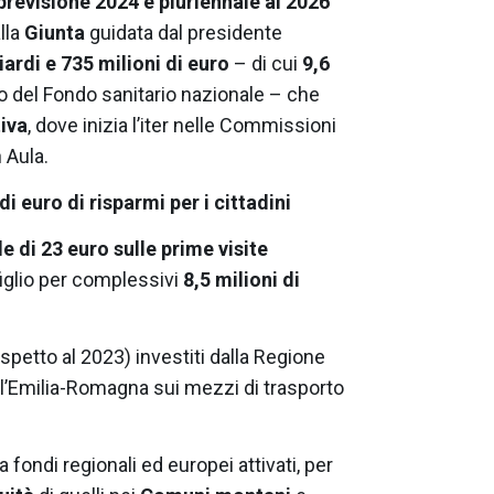
 previsione 2024 e pluriennale al 2026
lla
Giunta
guidata dal presidente
iardi e 735 milioni di euro
– di cui
9,6
to del Fondo sanitario nazionale – che
iva
, dove inizia l’iter nelle Commissioni
 Aula.
i euro di risparmi per i cittadini
e di 23 euro sulle prime visite
figlio per complessivi
8,5 milioni di
ispetto al 2023) investiti dalla Regione
ell’Emilia-Romagna sui mezzi di trasporto
fra fondi regionali ed europei attivati, per