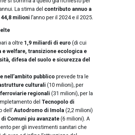
 che si somma a quello già richiesto per
 annui. La stima del
contributo annuo a
44,8 milioni
l’anno per il 2024 e il 2025.
celte
ari a oltre
1,9 miliardi di euro
(di cui
à e welfare, transizione ecologica e
sità, difesa del suolo e sicurezza del
e nell’ambito pubblico
prevede tra le
astrutture culturali
(10 milioni), per
 ferroviarie regionali
(31 milioni), per la
 completamento del
Tecnopolo
di
 dell’
Autodromo di Imola
(2,2 milioni)
di Comuni piu avanzate
(6 milioni). A
ento per gli investimenti sanitari che