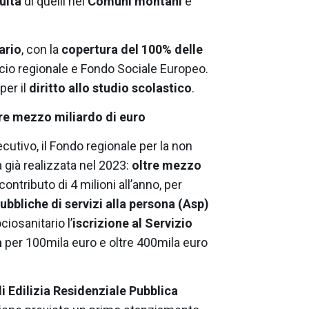
uità
di quelli nei
Comuni montani
e
tario
, con la
copertura del 100% delle
ancio regionale e Fondo Sociale Europeo.
per il
diritto allo studio scolastico
.
tre mezzo miliardo di euro
utivo, il Fondo regionale per la non
 già realizzata nel 2023:
oltre mezzo
ontributo di 4 milioni all’anno, per
bbliche di servizi alla persona (Asp)
iosanitario l’
iscrizione al Servizio
a
per 100mila euro e oltre 400mila euro
di Edilizia Residenziale Pubblica