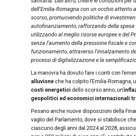
sanitaria. Dall’altro, creare le condizioni pe
dell’Emilia-Romagna con un occhio attento al
scorso, promuovendo politiche di investiment
autofinanziamento, rafforzando della spesa soc
utilizzando al meglio risorse europee e del Pnr
senza l’aumento della pressione fiscale e con
funzionamento, attraverso l’innalzamento del
processi di digitalizzazione e la semplificaz
La manovra ha dovuto fare i conti con l’emer
alluvione
che ha colpito l’Emilia-Romagna, u
costi energetici
dello scorso anno, un’
infla
geopolitici ed economici internazionali tra 
Pesano anche nuove disposizioni della Finanz
vaglio del Parlamento, dove si stabilisce che 
ciascuno degli anni dal 2024 al 2028, assicu