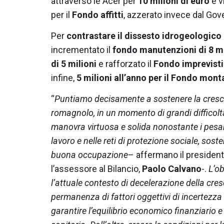
attraverso le Acer per
10 milioni di euro
e v
per il
Fondo affitti
, azzerato invece dal Gove
Per
contrastare il dissesto idrogeologico
incrementato il
fondo manutenzioni di 8 mi
di 5 milioni
e rafforzato il
Fondo imprevisti
infine,
5 milioni all’anno per il Fondo mon
“
Puntiamo decisamente a sostenere la crescit
romagnolo, in un momento di grandi difficolt
manovra virtuosa e solida nonostante i pesan
lavoro e nelle reti di protezione sociale, so
buona occupazione
– affermano il president
l’assessore al Bilancio,
Paolo Calvano
-.
L’ob
l’attuale contesto di decelerazione della cre
permanenza di fattori oggettivi di incertezza
garantire l’equilibrio economico finanziario 