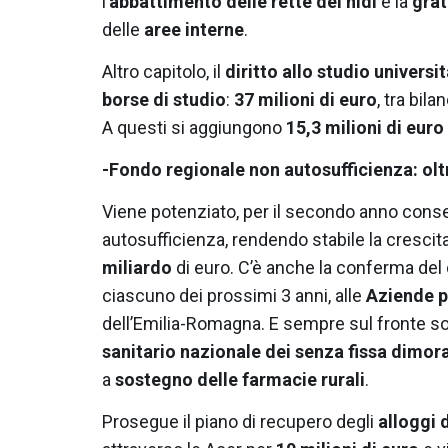
l’
abbattimento delle rette dei nidi
e la
grat
delle
aree interne
.
Altro capitolo, il
diritto allo studio universi
borse di studio
:
37 milioni di euro
, tra bil
A questi si aggiungono
15,3 milioni di euro
-Fondo regionale non autosufficienza: ol
Viene potenziato, per il secondo anno consec
autosufficienza, rendendo stabile la crescita
miliardo
di euro. C’è anche la conferma del c
ciascuno dei prossimi 3 anni, alle
Aziende pu
dell’Emilia-Romagna. E sempre sul fronte soc
sanitario nazionale dei senza fissa dimor
a
sostegno delle farmacie rurali
.
Prosegue il piano di recupero degli
alloggi 