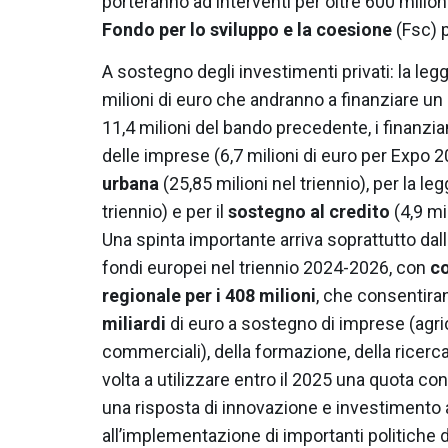
porteranno ad interventi per oltre 600 milioni
Fondo per lo sviluppo e la coesione
(Fsc) p
A sostegno degli investimenti privati: la leg
milioni di euro che andranno a finanziare 
11,4 milioni del bando precedente, i finanzia
delle imprese (6,7 milioni di euro per Expo 20
urbana
(25,85 milioni nel triennio), per la le
triennio) e per il
sostegno al credito
(4,9 mi
Una spinta importante arriva soprattutto dal
fondi europei nel triennio 2024-2026, con
co
regionale per i 408 milioni
, che consentira
miliardi
di euro a sostegno di imprese (agric
commerciali), della formazione, della ricerc
volta a utilizzare entro il 2025 una quota co
una risposta di innovazione e investimento a
all’implementazione di importanti politiche d