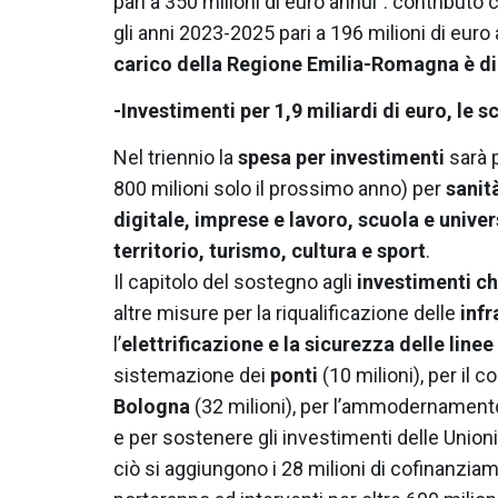
pari a 350 milioni di euro annui”: contributo
gli anni 2023-2025 pari a 196 milioni di euro
carico della Regione Emilia-Romagna è di 
-Investimenti per 1,9 miliardi di euro, le s
Nel triennio la
spesa per investimenti
sarà p
800 milioni solo il prossimo anno) per
sanit
digitale, imprese e lavoro, scuola e univer
territorio, turismo, cultura e sport
.
Il capitolo del sostegno agli
investimenti ch
altre misure per la riqualificazione delle
infr
l’
elettrificazione e la sicurezza delle linee
sistemazione dei
ponti
(10 milioni), per il
Bologna
(32 milioni), per l’ammodernamento
e per sostenere gli investimenti delle Unioni
ciò si aggiungono i 28 milioni di cofinanziam