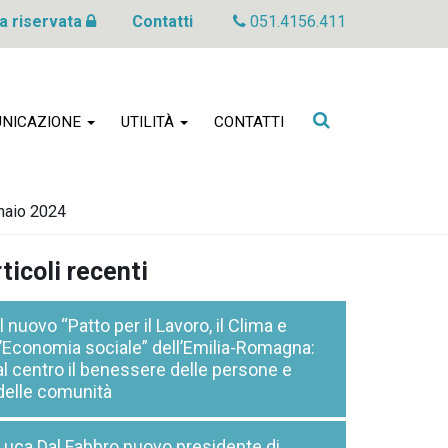
a riservata
Contatti
051.4156.411
Cerca
NICAZIONE
UTILITÀ
CONTATTI
nel
sito
nnaio 2024
ticoli recenti
Il nuovo “Patto per il Lavoro, il Clima e
l’Economia sociale” dell’Emilia-Romagna:
al centro il benessere delle persone e
delle comunità
Luca Dal Fabbro nuovo presidente di