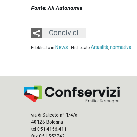
Fonte: Ali Autonomie
Twitter
LinkedIn
Email
Condividi
News
Attualità
normativa
Pubblicato in
Etichettato
,
via di Saliceto nº 1/4/a
40128 Bologna
tel 051.4156.411
fax 051.552742