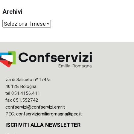
Archivi
Archivi
via di Saliceto nº 1/4/a
40128 Bologna
tel 051.4156.411
fax 051.552742
confservizi@confservizi.emr.it
PEC:
confserviziemiliaromagna@pec.it
ISCRIVITI ALLA NEWSLETTER