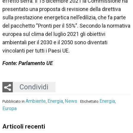
effetto serra. Il 15 dicembre 2021 la Commissione ha
presentato una proposta di revisione della direttiva
sulla prestazione energetica nell’edilizia, che fa parte
del pacchetto “Pronti per il 55%”. Secondo la normativa
europea sul clima del luglio 2021 gli obiettivi
ambientali per il 2030 e il 2050 sono diventati
vincolanti per tutti i Paesi UE.
Fonte: Parlamento UE
Twitter
LinkedIn
Email
Whatsapp
Condividi
Ambiente
Energia
News
Energia
Pubblicato in
,
,
Etichettato
,
Europa
Articoli recenti