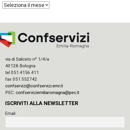
Archivi
via di Saliceto nº 1/4/a
40128 Bologna
tel 051.4156.411
fax 051.552742
confservizi@confservizi.emr.it
PEC:
confserviziemiliaromagna@pec.it
ISCRIVITI ALLA NEWSLETTER
Email