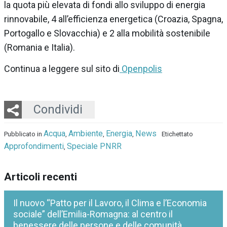
la quota più elevata di fondi allo sviluppo di energia
rinnovabile, 4 all’efficienza energetica (Croazia, Spagna,
Portogallo e Slovacchia) e 2 alla mobilità sostenibile
(Romania e Italia).
Continua a leggere sul sito di
Openpolis
Twitter
LinkedIn
Email
Whatsapp
Condividi
Acqua
Ambiente
Energia
News
Pubblicato in
,
,
,
Etichettato
Approfondimenti
Speciale PNRR
,
Articoli recenti
Il nuovo “Patto per il Lavoro, il Clima e l’Economia
sociale” dell’Emilia-Romagna: al centro il
benessere delle persone e delle comunità