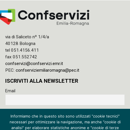
via di Saliceto nº 1/4/a
40128 Bologna
tel 051.4156.411
fax 051.552742
confservizi@confservizi.emr.it
PEC:
confserviziemiliaromagna@pec.it
ISCRIVITI ALLA NEWSLETTER
Email
Accetto le regole di riservatezza di questo sito e acconsento
Informiamo che in questo sito sono utilizzati "
cookie
tecnici"
al trattamento dei miei dati
necessari per ottimizzare la navigazione, ma anche "
cookie
di
Privacy policy
analisi" per elaborare statistiche anonime e "
cookie
di terze