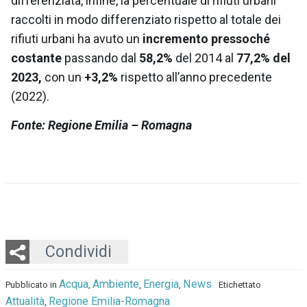
differenziata, infine, la percentuale di rifiuti urbani
raccolti in modo differenziato rispetto al totale dei
rifiuti urbani ha avuto un
incremento pressoché
costante
passando dal
58,2%
del 2014 al
77,2%
del
2023,
con un
+3,2%
rispetto all’anno precedente
(2022).
Fonte: Regione Emilia – Romagna
Twitter
LinkedIn
Email
Whatsapp
Condividi
Acqua
Ambiente
Energia
News
Pubblicato in
,
,
,
Etichettato
Attualità
Regione Emilia-Romagna
,