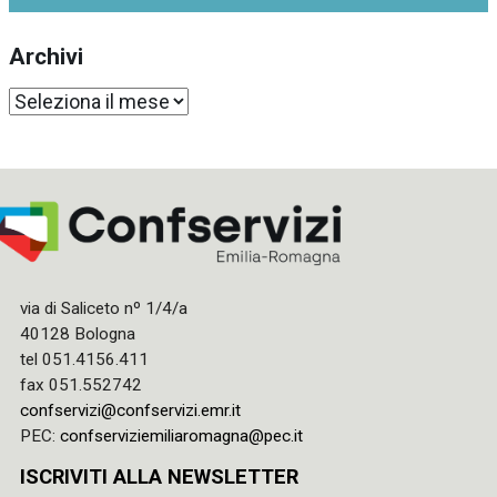
Archivi
Archivi
via di Saliceto nº 1/4/a
40128 Bologna
tel 051.4156.411
fax 051.552742
confservizi@confservizi.emr.it
PEC:
confserviziemiliaromagna@pec.it
ISCRIVITI ALLA NEWSLETTER