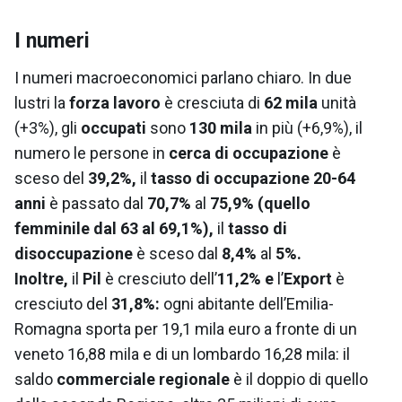
I numeri
I numeri macroeconomici parlano chiaro. In due
lustri la
forza lavoro
è cresciuta di
62 mila
unità
(+3%), gli
occupati
sono
130 mila
in più (+6,9%), il
numero le persone in
cerca di occupazione
è
sceso del
39,2%,
il
tasso di occupazione 20-64
anni
è passato dal
70,7%
al
75,9% (quello
femminile dal 63 al 69,1%),
il
tasso di
disoccupazione
è sceso dal
8,4%
al
5%.
Inoltre,
il
Pil
è cresciuto dell’
11,2% e
l’
Export
è
cresciuto del
31,8%:
ogni abitante dell’Emilia-
Romagna sporta per 19,1 mila euro a fronte di un
veneto 16,88 mila e di un lombardo 16,28 mila: il
saldo
commerciale regionale
è il doppio di quello