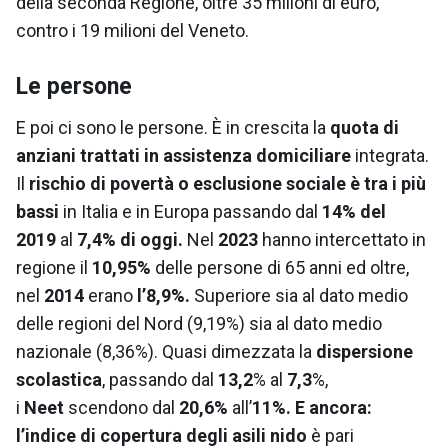
della seconda Regione, oltre 35 milioni di euro,
contro i 19 milioni del Veneto.
Le persone
E poi ci sono le persone. È in crescita la
quota di
anziani trattati in assistenza domiciliare
integrata.
Il
rischio di povertà o esclusione sociale è tra i più
bassi
in Italia e in Europa passando dal
14% del
2019
al
7,4% di oggi.
Nel
2023
hanno intercettato in
regione il
10,95%
delle persone di 65 anni ed oltre,
nel
2014
erano
l’8,9%.
Superiore sia al dato medio
delle regioni del Nord (9,19%) sia al dato medio
nazionale (8,36%). Quasi dimezzata la
dispersione
scolastica
, passando dal
13,2
% al
7,3
%,
i
Neet
scendono dal
20,6%
all’
11%. E ancora:
l’indice di copertura degli asili nido
è pari