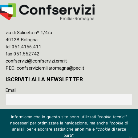
via di Saliceto nº 1/4/a
40128 Bologna
tel 051.4156.411
fax 051.552742
confservizi@confservizi.emr.it
PEC:
confserviziemiliaromagna@pec.it
ISCRIVITI ALLA NEWSLETTER
Email
Accetto le regole di riservatezza di questo sito e acconsento
Informiamo che in questo sito sono utilizzati "
cookie
tecnici"
al trattamento dei miei dati
necessari per ottimizzare la navigazione, ma anche "
cookie
di
Privacy policy
analisi" per elaborare statistiche anonime e "
cookie
di terze
parti".