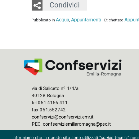
Twitter
LinkedIn
Email
Condividi
Acqua
Appuntamenti
Appun
Pubblicato in
,
Etichettato
via di Saliceto nº 1/4/a
40128 Bologna
tel 051.4156.411
fax 051.552742
confservizi@confservizi.emr.it
PEC:
confserviziemiliaromagna@pec.it
Informiamo che in questo sito sono utilizzati "
cookie
tecnici" nece