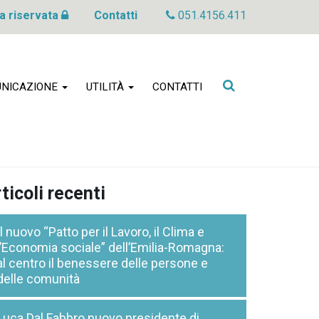
a riservata
Contatti
051.4156.411
Cerca
NICAZIONE
UTILITÀ
CONTATTI
nel
sito
ticoli recenti
Il nuovo “Patto per il Lavoro, il Clima e
l’Economia sociale” dell’Emilia-Romagna:
al centro il benessere delle persone e
delle comunità
Luca Dal Fabbro nuovo presidente di