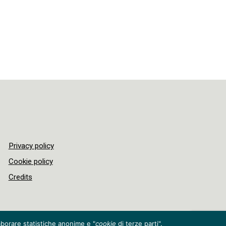
Privacy policy
Cookie policy
Credits
laborare statistiche anonime e "
cookie
di terze parti".