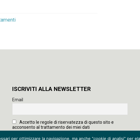
tamenti
ISCRIVITI ALLA NEWSLETTER
Email
Accetto le regole di riservatezza di questo sito e
acconsento al trattamento dei miei dati
ssari per ottimizzare la navigazione, ma anche "
cookie
di analisi" per e