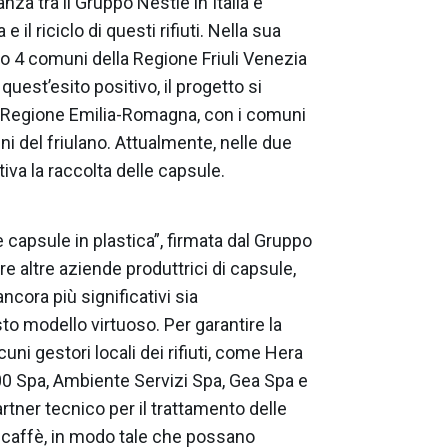
nza tra il Gruppo Nestlé in Italia e
e il riciclo di questi rifiuti. Nella sua
o 4 comuni della Regione Friuli Venezia
o quest’esito positivo, il progetto si
a Regione Emilia-Romagna, con i comuni
i del friulano. Attualmente, nelle due
ttiva la raccolta delle capsule.
e capsule in plastica”, firmata dal Gruppo
ere altre aziende produttrici di capsule,
ncora più significativi sia
to modello virtuoso. Per garantire la
lcuni gestori locali dei rifiuti, come Hera
 Spa, Ambiente Servizi Spa, Gea Spa e
rtner tecnico per il trattamento delle
l caffè, in modo tale che possano