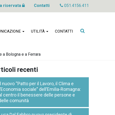
a riservata
Contatti
051.4156.411
Cerca
NICAZIONE
UTILITÀ
CONTATTI
nel
sito
e a Bologna e a Ferrara
ticoli recenti
Il nuovo “Patto per il Lavoro, il Clima e
l’Economia sociale” dell’Emilia-Romagna:
al centro il benessere delle persone e
delle comunità
Luca Dal Fabbro nuovo presidente di