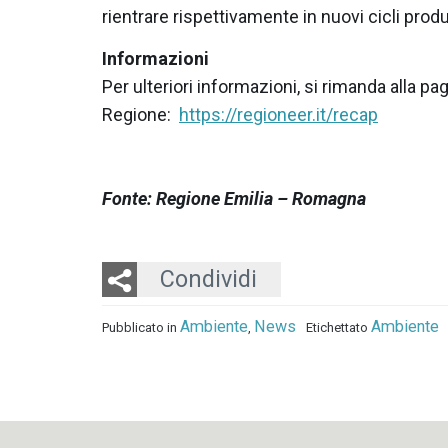
rientrare rispettivamente in nuovi cicli produt
Informazioni
Per ulteriori informazioni, si rimanda alla pa
Regione:
https://regioneer.it/recap
Fonte: Regione Emilia – Romagna
Twitter
LinkedIn
Email
Condividi
Ambiente
News
Ambiente
Pubblicato in
,
Etichettato