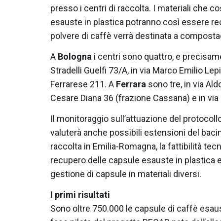
presso i centri di raccolta. I materiali che c
esauste in plastica potranno così essere re
polvere di caffè verrà destinata a composta
A
Bologna
i centri sono quattro, e precisame
Stradelli Guelfi 73/A, in via Marco Emilio Lepid
Ferrarese 211. A
Ferrara
sono tre, in via Ald
Cesare Diana 36 (frazione Cassana) e in via 
Il monitoraggio sull’attuazione del protocollo
valuterà anche possibili estensioni del bacin
raccolta in Emilia-Romagna, la fattibilità tec
recupero delle capsule esauste in plastica e 
gestione di capsule in materiali diversi.
I primi risultati
Sono oltre 750.000 le capsule di caffè esaus