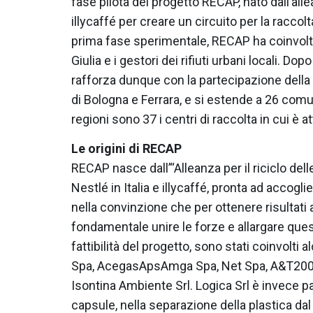
fase pilota del progetto RECAP, nato dall’allea
illycaffé per creare un circuito per la raccolta 
prima fase sperimentale, RECAP ha coinvolt
Giulia e i gestori dei rifiuti urbani locali. Dop
rafforza dunque con la partecipazione dell
di Bologna e Ferrara, e si estende a 26 comun
regioni sono 37 i centri di raccolta in cui è a
Le origini di RECAP
RECAP nasce dall’“Alleanza per il riciclo dell
Nestlé in Italia e illycaffé, pronta ad accogli
nella convinzione che per ottenere risultati a
fondamentale unire le forze e allargare ques
fattibilità del progetto, sono stati coinvolti a
Spa, AcegasApsAmga Spa, Net Spa, A&T2000
Isontina Ambiente Srl. Logica Srl è invece pa
capsule, nella separazione della plastica da