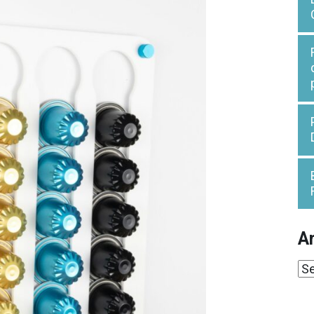
Ar
Ar