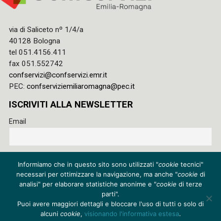
via di Saliceto nº 1/4/a
40128 Bologna
tel 051.4156.411
fax 051.552742
confservizi@confservizi.emr.it
PEC:
confserviziemiliaromagna@pec.it
ISCRIVITI ALLA NEWSLETTER
Email
Accetto le regole di riservatezza di questo sito e acconsento
Informiamo che in questo sito sono utilizzati "
cookie
tecnici"
al trattamento dei miei dati
necessari per ottimizzare la navigazione, ma anche "
cookie
di
Privacy policy
analisi" per elaborare statistiche anonime e "
cookie
di terze
parti".
Cookie policy
Puoi avere maggiori dettagli e bloccare l'uso di tutti o solo di
alcuni
cookie
,
visionando l'informativa estesa
.
Credits