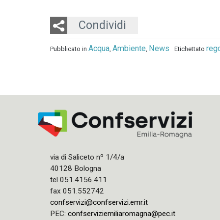
Twitter
LinkedIn
Email
Condividi
Acqua
Ambiente
News
reg
Pubblicato in
,
,
Etichettato
via di Saliceto nº 1/4/a
40128 Bologna
tel 051.4156.411
fax 051.552742
confservizi@confservizi.emr.it
PEC:
confserviziemiliaromagna@pec.it