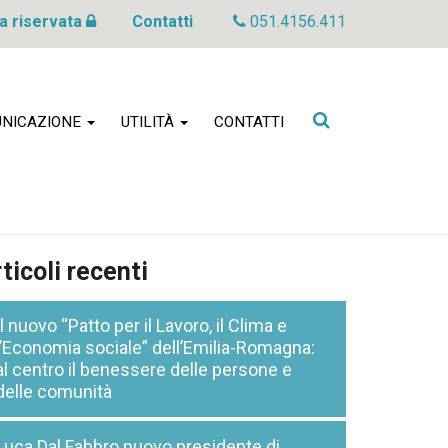
a riservata
Contatti
051.4156.411
Cerca
NICAZIONE
UTILITÀ
CONTATTI
nel
sito
ticoli recenti
Il nuovo “Patto per il Lavoro, il Clima e
l’Economia sociale” dell’Emilia-Romagna:
al centro il benessere delle persone e
delle comunità
Luca Dal Fabbro nuovo presidente di