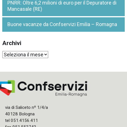
PNRR: Oltre 6,2 milioni di euro per il Depuratore di
Mancasale (RE)
Buone vacanze da Confservizi Emilia – Romagna
Archivi
Archivi
via di Saliceto nº 1/4/a
40128 Bologna
tel 051.4156.411
fax 051.552742