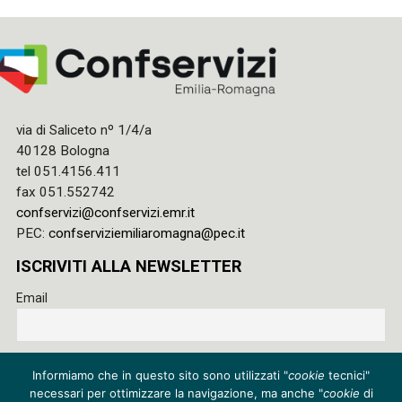
via di Saliceto nº 1/4/a
40128 Bologna
tel 051.4156.411
fax 051.552742
confservizi@confservizi.emr.it
PEC:
confserviziemiliaromagna@pec.it
ISCRIVITI ALLA NEWSLETTER
Email
Accetto le regole di riservatezza di questo sito e acconsento
Informiamo che in questo sito sono utilizzati "
cookie
tecnici"
al trattamento dei miei dati
necessari per ottimizzare la navigazione, ma anche "
cookie
di