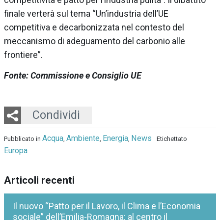
finale verterà sul tema “Un’industria dell’UE
competitiva e decarbonizzata nel contesto del
meccanismo di adeguamento del carbonio alle
frontiere”.
Fonte: Commissione e Consiglio UE
Twitter
LinkedIn
Email
Whatsapp
Condividi
Acqua
Ambiente
Energia
News
Pubblicato in
,
,
,
Etichettato
Europa
Articoli recenti
Il nuovo “Patto per il Lavoro, il Clima e l’Economia
sociale” dell’Emilia-Romagna: al centro il