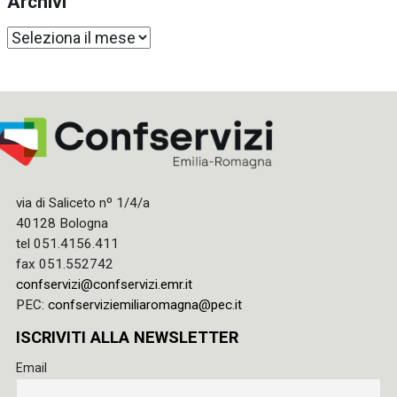
Archivi
Archivi
via di Saliceto nº 1/4/a
40128 Bologna
tel 051.4156.411
fax 051.552742
confservizi@confservizi.emr.it
PEC:
confserviziemiliaromagna@pec.it
ISCRIVITI ALLA NEWSLETTER
Email