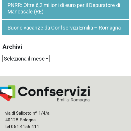
PNRR: Oltre 6,2 milioni di euro per il Depuratore di
Mancasale (RE)
Buone vacanze da Confservizi Emilia – Romagna
Archivi
Archivi
via di Saliceto nº 1/4/a
40128 Bologna
tel 051.4156.411