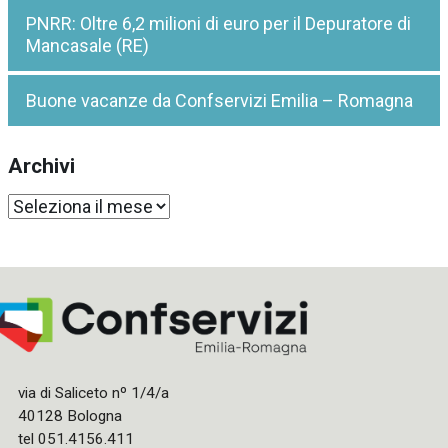
PNRR: Oltre 6,2 milioni di euro per il Depuratore di
Mancasale (RE)
Buone vacanze da Confservizi Emilia – Romagna
Archivi
Archivi
via di Saliceto nº 1/4/a
40128 Bologna
tel 051.4156.411