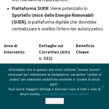
Piattaforma SUER:
Viene potenziato lo
Sportello Unico delle Energie Rinnovabili
(SUER)
, la piattaforma digitale che dovrebbe
centralizzare e snellire l’intero iter autorizzativo.
Area di
Dettaglio sul
Beneficio
Intervento
Correttivo (Atto
Chiave
n. 332)
Identificazione
Le Regioni e
Priorità
Informiamo che in questo sito sono utilizzati "
cookie
tecnici"
necessari per ottimizzare la navigazione, ma anche "
cookie
di
Aree Idonee
Province
d’azione
e
analisi" per elaborare statistiche anonime e "
cookie
di terze
(
Zone Go-To
)
Autonome
localizzazione
parti".
devono definire i
efficiente degli
Puoi avere maggiori dettagli e bloccare l'uso di tutti o solo di
territori più adatti
impianti.
alcuni
cookie
,
visionando l'informativa estesa
.
(Aree Idonee) per
ACCETTO
le FER, seguendo