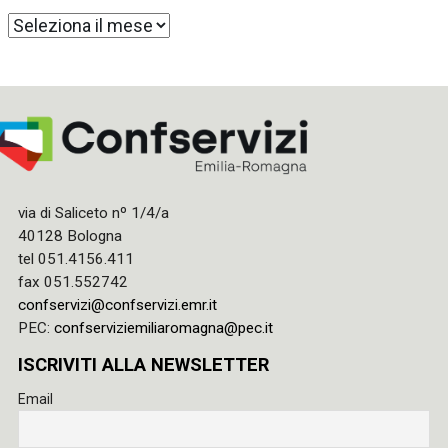
Archivi
via di Saliceto nº 1/4/a
40128 Bologna
tel 051.4156.411
fax 051.552742
confservizi@confservizi.emr.it
PEC:
confserviziemiliaromagna@pec.it
ISCRIVITI ALLA NEWSLETTER
Email